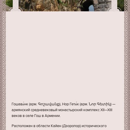
Гошава́нк (арм. Գոշավանք), Нор Гети́к (арм. Նոր Գետիկ) —
армянский средневековый монастырский комплекс XII—XIII
веков в селе Гош в Армении.
Расположен в области Кайен (Дзоропор) исторического