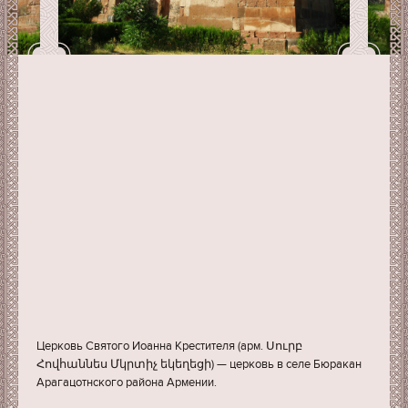
Церковь Святого Иоанна Крестителя (арм. Սուրբ
Հովհաննես Մկրտիչ եկեղեցի) — церковь в селе Бюракан
Арагацотнского района Армении.