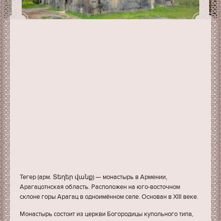
Тегер (арм. Տեղեր վանք) — монастырь в Армении,
Арагацотнская область. Расположен на юго-восточном
склоне горы Арагац в одноимённом селе. Основан в XIII веке.
Монастырь состоит из церкви Богородицы купольного типа,